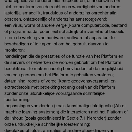
waardigheid van anderen niet respecteren, of anderszins het
niet respecteren van de rechten en waardigheid van anderen;
lasterlijk, smadelijk, frauduleus of anderszins onrechtmatig;
obsceen, onfatsoenlijk of anderszins aanstootgevend;
een virus, worm of andere vergelijkbare computercode, bestand
of programma dat potentieel schadelijk of invasief is of bedoeld
is om de werking van hardware, software of apparatuur te
beschadigen of te kapen, of om het gebruik daarvan te
monitoren;
handelingen die de prestaties of de functie van het Platform en
de servers of netwerken die worden gebruikt om het Platform
beschikbaar te maken nadelig beïnvloeden, of de mogelijkheid
van een persoon om het Platform te gebruiken verstoren;
datamining, robots of vergelijkbare gegevensverzamel- en
extractietools met betrekking tot enig deel van dit Platform
zonder onze uitdrukkelijke voorafgaande schriftelijke
toestemming;
toepassingen van derden (zoals kunstmatige intelligentie (AI) of
machine learning-systemen) die interacteren met het Platform of
de Inhoud (zoals gedefinieerd in Sectie 7.1 hieronder) zonder
onze uitdrukkelijke schriftelijke toestemming;
deepfakes of foto's, animaties of andere afbeeldingen van