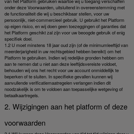
van het Platform gebruiken waartoe wij u toegang verschaffen
onder deze Voorwaarden, uitsluitend in overeenstemming met
de functionaliteit die wij u beschikbaar stellen, voor uw
persoonlijk, niet-commercieel gebruik. U gebruikt het Platform
op eigen risico, en wij doen geen toezeggingen of garanties dat
het Platform geschikt zal zijn voor uw beoogde gebruik of enig
specifiek doel.
1.2 U moet minstens 18 jaar oud zijn (of de minimumleeftijd van
meerderjarigheid in uw rechtsgebied hebben bereikt) om het
Platform te gebruiken. Indien wij redelijke gronden hebben om
aan te nemen dat u niet aan deze leeftijdsvereiste voldoet,
behouden wij ons het recht voor uw account onmiddellijk te
beperken of te sluiten. In specifieke gevallen kunnen wij
aanvullende verificatiemaatregelen verlangen indien dit
noodzakelijk is om te voldoen aan toepasselijke wetgeving of
betaalkaartregels.
2. Wijzigingen aan het platform of deze
voorwaarden
2.1 Wij kunnen deze Voorwaarden van tijd tot tijd wijzigen door u