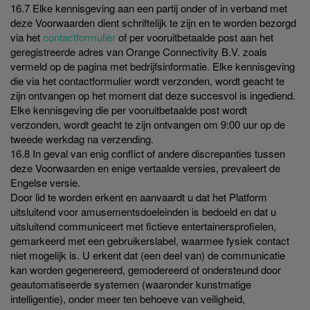
16.7 Elke kennisgeving aan een partij onder of in verband met
deze Voorwaarden dient schriftelijk te zijn en te worden bezorgd
via het
contactformulier
of per vooruitbetaalde post aan het
geregistreerde adres van Orange Connectivity B.V. zoals
vermeld op de pagina met bedrijfsinformatie. Elke kennisgeving
die via het contactformulier wordt verzonden, wordt geacht te
zijn ontvangen op het moment dat deze succesvol is ingediend.
Elke kennisgeving die per vooruitbetaalde post wordt
verzonden, wordt geacht te zijn ontvangen om 9:00 uur op de
tweede werkdag na verzending.
16.8 In geval van enig conflict of andere discrepanties tussen
deze Voorwaarden en enige vertaalde versies, prevaleert de
Engelse versie.
Door lid te worden erkent en aanvaardt u dat het Platform
uitsluitend voor amusementsdoeleinden is bedoeld en dat u
uitsluitend communiceert met fictieve entertainersprofielen,
gemarkeerd met een gebruikerslabel, waarmee fysiek contact
niet mogelijk is. U erkent dat (een deel van) de communicatie
kan worden gegenereerd, gemodereerd of ondersteund door
geautomatiseerde systemen (waaronder kunstmatige
intelligentie), onder meer ten behoeve van veiligheid,