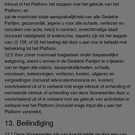
Inhoud of het Platform het stoppen met het gebruik van het
Platform; en
zal de maximale totale aansprakelijkheid van alle Gedekte
Partijen, gezamenlijk, jegens u voor alle schade, verliezen en
oorzaken van actie, hetzij in contract, onrechtmatige daad
(inclusief nalatigheid) of anderszins, beperkt zijn tot het laagste
van: (i) 10€; of (ii) het bedrag dat door u aan ons is betaald met
betrekking tot het Platform.
12.5 Voor zover maximaal toegestaan onder toepasselijke
wetgeving, stemt u ermee in de Gedekte Partijen te vrijwaren
van en tegen alle claims, aansprakelijkheden, schade,
vonnissen, toekenningen, verliezen, kosten, uitgaven en
vergoedingen (inclusief advocatenhonoraria en -kosten)
voortvloeiend uit of in verband met enige inbreuk of schending of
vermeende inbreuk of schending van deze Voorwaarden door u,
voortvloeiend uit of in verband met uw gebruik van activiteiten in
verband met het Platform (inclusief enige Input die u aan het
Platform verstrekt).
13. Beëindiging
13.1 Deze Voorwaarden zijn van kracht totdat ze door een van