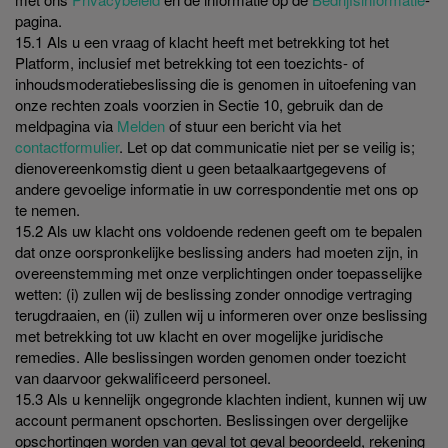
pagina.
15.1 Als u een vraag of klacht heeft met betrekking tot het
Platform, inclusief met betrekking tot een toezichts- of
inhoudsmoderatiebeslissing die is genomen in uitoefening van
onze rechten zoals voorzien in Sectie 10, gebruik dan de
meldpagina via
Melden
of stuur een bericht via het
contactformulier
. Let op dat communicatie niet per se veilig is;
dienovereenkomstig dient u geen betaalkaartgegevens of
andere gevoelige informatie in uw correspondentie met ons op
te nemen.
15.2 Als uw klacht ons voldoende redenen geeft om te bepalen
dat onze oorspronkelijke beslissing anders had moeten zijn, in
overeenstemming met onze verplichtingen onder toepasselijke
wetten: (i) zullen wij de beslissing zonder onnodige vertraging
terugdraaien, en (ii) zullen wij u informeren over onze beslissing
met betrekking tot uw klacht en over mogelijke juridische
remedies. Alle beslissingen worden genomen onder toezicht
van daarvoor gekwalificeerd personeel.
15.3 Als u kennelijk ongegronde klachten indient, kunnen wij uw
account permanent opschorten. Beslissingen over dergelijke
opschortingen worden van geval tot geval beoordeeld, rekening