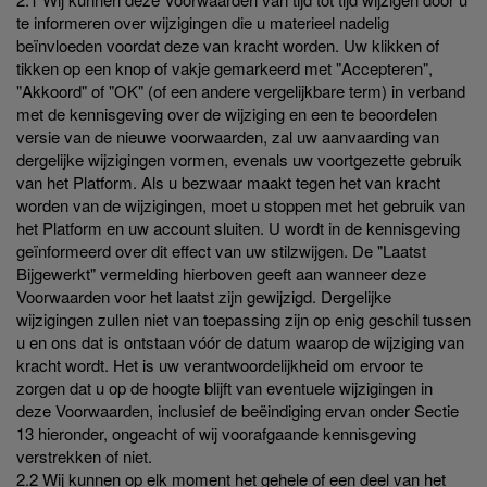
te informeren over wijzigingen die u materieel nadelig
beïnvloeden voordat deze van kracht worden. Uw klikken of
tikken op een knop of vakje gemarkeerd met "Accepteren",
"Akkoord" of "OK" (of een andere vergelijkbare term) in verband
met de kennisgeving over de wijziging en een te beoordelen
versie van de nieuwe voorwaarden, zal uw aanvaarding van
dergelijke wijzigingen vormen, evenals uw voortgezette gebruik
van het Platform. Als u bezwaar maakt tegen het van kracht
worden van de wijzigingen, moet u stoppen met het gebruik van
het Platform en uw account sluiten. U wordt in de kennisgeving
geïnformeerd over dit effect van uw stilzwijgen. De "Laatst
Bijgewerkt" vermelding hierboven geeft aan wanneer deze
Voorwaarden voor het laatst zijn gewijzigd. Dergelijke
wijzigingen zullen niet van toepassing zijn op enig geschil tussen
u en ons dat is ontstaan vóór de datum waarop de wijziging van
kracht wordt. Het is uw verantwoordelijkheid om ervoor te
zorgen dat u op de hoogte blijft van eventuele wijzigingen in
deze Voorwaarden, inclusief de beëindiging ervan onder Sectie
13 hieronder, ongeacht of wij voorafgaande kennisgeving
verstrekken of niet.
2.2 Wij kunnen op elk moment het gehele of een deel van het