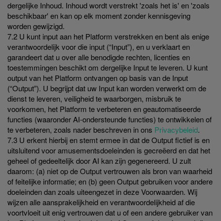
dergelijke Inhoud. Inhoud wordt verstrekt 'zoals het is' en 'zoals
beschikbaar' en kan op elk moment zonder kennisgeving
worden gewijzigd.
7.2 U kunt input aan het Platform verstrekken en bent als enige
verantwoordelijk voor die input (“Input”), en u verklaart en
garandeert dat u over alle benodigde rechten, licenties en
toestemmingen beschikt om dergelijke Input te leveren. U kunt
output van het Platform ontvangen op basis van de Input
(“Output”). U begrijpt dat uw Input kan worden verwerkt om de
dienst te leveren, veiligheid te waarborgen, misbruik te
voorkomen, het Platform te verbeteren en geautomatiseerde
functies (waaronder AI-ondersteunde functies) te ontwikkelen of
te verbeteren, zoals nader beschreven in ons
Privacybeleid
.
7.3 U erkent hierbij en stemt ermee in dat de Output fictief is en
uitsluitend voor amusementsdoeleinden is gecreëerd en dat het
geheel of gedeeltelijk door AI kan zijn gegenereerd. U zult
daarom: (a) niet op de Output vertrouwen als bron van waarheid
of feitelijke informatie; en (b) geen Output gebruiken voor andere
doeleinden dan zoals uiteengezet in deze Voorwaarden. Wij
wijzen alle aansprakelijkheid en verantwoordelijkheid af die
voortvloeit uit enig vertrouwen dat u of een andere gebruiker van