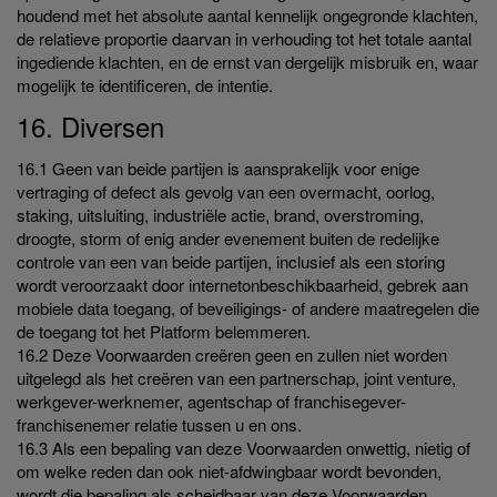
houdend met het absolute aantal kennelijk ongegronde klachten,
de relatieve proportie daarvan in verhouding tot het totale aantal
ingediende klachten, en de ernst van dergelijk misbruik en, waar
mogelijk te identificeren, de intentie.
16. Diversen
16.1 Geen van beide partijen is aansprakelijk voor enige
vertraging of defect als gevolg van een overmacht, oorlog,
staking, uitsluiting, industriële actie, brand, overstroming,
droogte, storm of enig ander evenement buiten de redelijke
controle van een van beide partijen, inclusief als een storing
wordt veroorzaakt door internetonbeschikbaarheid, gebrek aan
mobiele data toegang, of beveiligings- of andere maatregelen die
de toegang tot het Platform belemmeren.
16.2 Deze Voorwaarden creëren geen en zullen niet worden
uitgelegd als het creëren van een partnerschap, joint venture,
werkgever-werknemer, agentschap of franchisegever-
franchisenemer relatie tussen u en ons.
16.3 Als een bepaling van deze Voorwaarden onwettig, nietig of
om welke reden dan ook niet-afdwingbaar wordt bevonden,
wordt die bepaling als scheidbaar van deze Voorwaarden