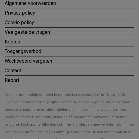
Algemene voorwaarden
Privacy policy
Cookie policy
Veelgestelde vragen
Kosten
Toegangsverbod
Wachtwoord vergeten
Contact
Report
De minimumleeftijd om deel te nemen aan slettenchat.nl is 18 jaar (of de
lokaal geldende meerderjarigheidsleeftijd). De site is geoptimaliseerd voor
desktop, smartphone en tablet. slettenchat.nl is een flirt-chat-platform voor
profielen op zoek naar leuke, flirterige of spannende contacten, berichten
versturen kost credits. Elke dag schrijven honderden nieuwe leden zich in. Op
basis van je profielinstellingen ontvang je berichten. Je kan echter ook onze